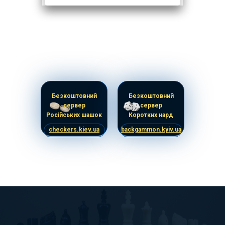
Безкоштовний
Безкоштовний
сервер
сервер
Російських шашок
Коротких нард
checkers.kiev.ua
backgammon.kyiv.ua