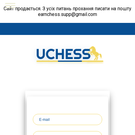
Сайт продається. З усіх питань прохання писати на пошту
earnchess.supp@gmail.com